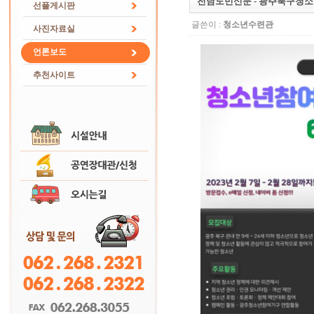
전남도민신문 - 광주북구청소
선플게시판
글쓴이 :
청소년수련관
사진자료실
언론보도
추천사이트