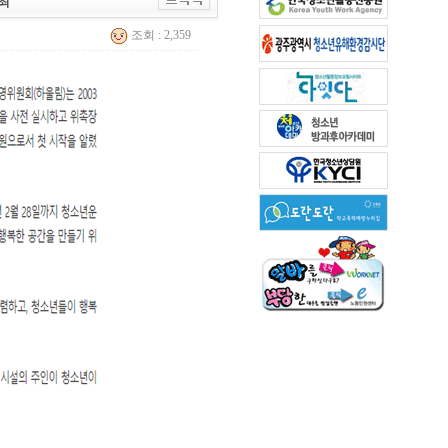
최
조회 : 2,359