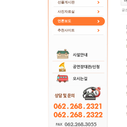
더
선플게시판
글쓴
사진자료실
언론보도
추천사이트