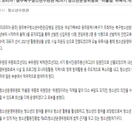
 코리아 - 광주북구청소년수련관 제20기 청소년운영위원회 “하울림”위촉식 개
이 :
청소년수련관